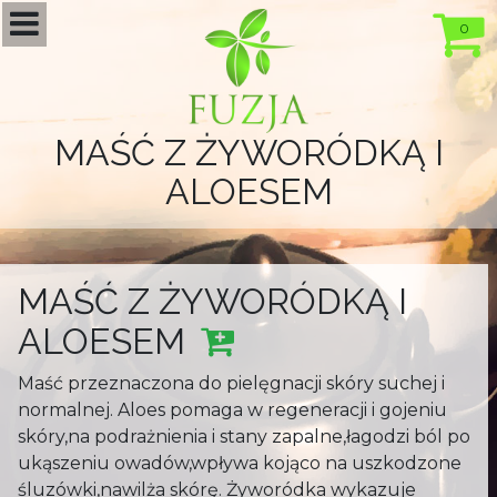
0
MAŚĆ Z ŻYWORÓDKĄ I
ALOESEM
MAŚĆ Z ŻYWORÓDKĄ I
ALOESEM
Maść przeznaczona do pielęgnacji skóry suchej i
normalnej. Aloes pomaga w regeneracji i gojeniu
skóry,na podrażnienia i stany zapalne,łagodzi ból po
ukąszeniu owadów,wpływa kojąco na uszkodzone
śluzówki,nawilża skórę. Żyworódka wykazuje